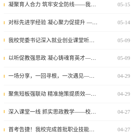
凝聚育人合力 筑牢安全防线——我校召开2026年春季学期 第三次学生工作会议
05-15
对标先进学经验 凝心聚力促提升 ——我校党委书记肖思源带队赴湖南铁道职业技术学院考察学习党建工作
05-14
我校党委书记深入就业创业课堂听课调研
05-09
以听促教强思政 凝心铸魂育英才—书记、校长深入马克思主义学院课堂听课指导
05-09
一场分享，一回寻根，一次遇见——穿越时光隧道，致敬最美师魂
04-29
聚焦短板强联动 精准施策提质效——我校召开学生工作专题研讨会
04-29
深入课堂一线 抓实思政教学——校领导推门听课启动“提升行动”
04-27
首考告捷！我校完成首批职业技能等级认定
04-27