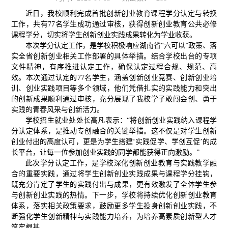
近日，我校顺利完成首批创新创业教育课程学分认定与转换
工作，共有77名学生成功通过审核，获得创新创业教育公共必修
课程学分，切实将学生创新创业实践成果转化为学业收获。
本次学分认定工作，是学校积极响应湖南省“六可以”政策、落
实全省创新创业相关工作部署的具体举措。结合学校出台的专项
文件精神，有序推进认定工作，确保认定过程合规、规范、高
效。本次通过认定的77名学生，涵盖创新创业竞赛、创新创业培
训、创业实践项目等多个领域，他们凭借扎实的实践能力和突出
的创新成果顺利通过审核，充分展现了我校学子敢闯会创、勇于
实践的青春风采与创新活力。
学校招生就业处处长高凡表示：“将创新创业实践纳入课程学
分认定体系，是推动专创融合的关键举措。这不仅是对学生创新
创业付出的高度认可，更是为学生搭建‘实践促学、学创互促’的成
长平台，让每一位参加创业实践的同学都能获得正向激励。”
此次学分认定工作，是学校深化创新创业教育与实践教学融
合的重要实践，通过将学生创新创业实践成果与课程学分挂钩，
既充分肯定了学生的实践付出与成果，更有效激发了全体学生参
与创新创业实践的热情。下一步，学校将持续优化创新创业教育
体系，落实相关政策要求，鼓励更多学生投身创新创业实践，不
断强化学生创新精神与实践能力培养，为培养高素质创新型人才
筑牢根基。