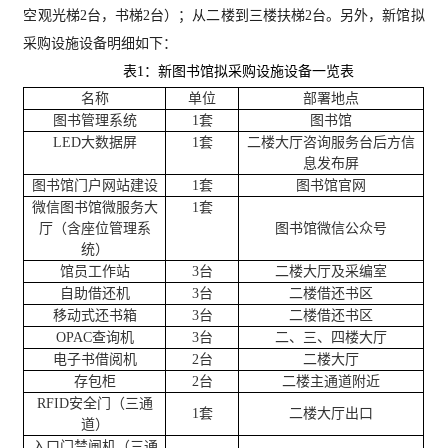
空观光梯2台，书梯2台）；从二楼到三楼扶梯2台。另外，新馆拟
采购设施设备明细如下：
表
1
：新图书馆拟采购设施设备一览表
名称
单位
部署地点
图书管理系统
1套
图书馆
LED大数据屏
1套
二楼大厅咨询服务台后方信
息发布屏
图书馆门户网站建设
1套
图书馆官网
微信图书馆微服务大
1套
厅（含座位管理系
图书馆微信公众号
统）
馆员工作站
3台
二楼大厅及采编室
自助借还机
3台
二楼借还书区
移动式还书箱
3台
二楼借还书区
OPAC查询机
3台
二、三、四楼大厅
电子书借阅机
2台
二楼大厅
存包柜
2台
二楼主通道附近
RFID安全门（三通
1套
二楼大厅出口
道）
入口门禁闸机（三通