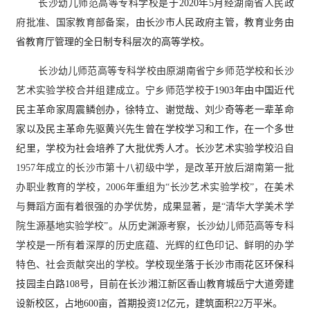
长沙幼儿师范高等专科学校是
于
2020年5月
经湖南省人民政
府批准、国家教育部备案，
由长沙市人民政府主管，教育业务由
省教育厅管理的全日制专科层次的高等学校。
长沙幼儿师范高等专科学校由原湖南省宁乡师范学校和长沙
艺术实验学校合并组建成立。宁乡师范学校
于
1903年由中国近代
民主革命家周震鳞创办，徐特立、谢觉哉、刘少奇等老一辈革命
家以及民主革命先驱黄兴先生曾在学校学习和工作，在一个多世
纪
里
，学校为社会培养了大批优秀人才。长沙艺术实验学校
沿自
1957年成立的长沙市第十八初级中学，是改革开放后湖南第一批
办职业教育的学校，2006年重组为“长沙艺术实验学校”，在美术
与舞蹈方面有着很强的办学优势，成果显著
，
是
“清华大学美术学
院生源基地实验学校”。从历史渊源考察，长沙幼儿师范高等专科
学校是一所有着深厚的历史底蕴、光辉的红色印记、鲜明的办学
特色、社会贡献突出的学校。
学校现坐落
于
长沙市雨花区环保科
技园圭白路
108号
，
目前
在长沙湘江新区香山教育城岳宁大道旁建
设新校区，占地
600亩，首期投资12亿元，建筑面积22万平米。