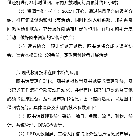
借还机进行
小时借阅。馆内开放时间每周预计约
小时
；
24
91
（
）资源宣传与推广：
年开始，通过信息平台向读者介
3
2021
绍、推广馆藏资源和图书节活动；同时也深入到系部，加强系部
间的沟通和联系。充分发挥阅读推广部的作用，在特定时期开展
活动，做好图书资源的宣传和推广
；
（
）读者协会：预计新馆开馆后，图书馆将会成立读者协
4
会，集合本校爱读书的会员，定期带领读者开展活动。
六.现代教育技术在图书馆的应用
图书馆管理自动化，图书馆拟购置图书馆集成管理系统，图
书馆的工作流程全部实现自动化，并建有图书馆门户网站及其他
必须的设施设备，及时发布新书信息，图书馆内活动，以及图书
借阅情况等。具体设备及实现的技术参数如下：
（
1）图书馆管理系统：采访、编目、典藏、流通、刊物、统
计、系统管理、OPAC检索等
；
（
2）LED大数据屏：二楼大厅咨询服务台后方信息发布屏，