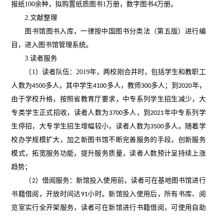
报纸100余种，拟购置纸质图书1万册，数字图书4万册。
2.文献整理
图书馆图书入库，一律按中国图书分类法（第五版）进行编
目，进入图书馆管理系统。
3.读者服务
（
1）读者队伍：2019年，两校刚合并时，包括学生和教职工
人数
为
多人，其中学生
多人，教师
多人；到
年，
4500
4100
300
2020
由于学校升格，按照省教育厅要求，中专系列学生招生减少，大
专类学生正式招收，读者人数为
多人，到
年中专系列学
3700
2021
生停招，大专学生招生增幅较小，读者人数为
多人。随着学
3500
校办学规模扩大，加之新图书馆不断完善服务的手段，创新服务
模式，拓宽服务功能，提升服务质量，读者人数预计呈持续上涨
趋势
；
（
）借阅服务：新馆投入使用前，读者可在基地图书馆进行
2
书籍借阅，开放时间达
小时。新馆投入使用后，所有书库、阅
91
览室实行全开架服务，读者可在新馆进行书籍借阅，可使用自助