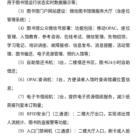
用于图书馆运行状态实时数据展示等
；
（
3）图书馆门户网站建设：微信图书馆微服务大厅（含座位
管理系统）
；
（
4）图书馆公众微信号部署：功能包括：移动OPAC、座位
管理、入馆教育、参考咨询、在线考试、微信管理、失物招领、
学习笔记、培训讲座、故障报修、信息发布、消息提醒、活动管
理、图书催还、电子资源管理、预约入馆等
；
（
5）自助借还书机：3台，二楼借还书区，图书24小时自助
借还
；
（
6）OPAC查询机：3台，方便读者入馆时查询馆藏位置信
息
；
（
7）电子书借阅机：2台，提供电子资源借阅服务，减少纸
质报刊复本订购量
；
（
8）RFID安全门（三通道）：二楼大厅出口，实现进出馆
人流统计、图书防盗报警等功能
；
（
9）入口门禁闸机（三通道）：二楼大厅入口，刷卡或人脸