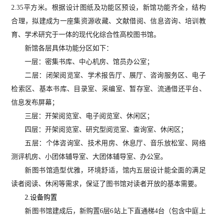
2.35平方米。根据设计图纸及功能区预设，新馆功能齐全，结构
合理，拟建成为一座集资源收藏、文献借阅、信息咨询、培训教
育、学术研究于一体的现代化综合性高校图书馆。
新馆各层具体功能分区如下：
一层：
密集
书库、中心机房、馆员办公室；
二层：闭架阅览室、学术报告厅、展厅、咨询服务区、电子
检索区、基本书库、目录室、采编室、暂存室、流通借还平台、
信息发布屏幕；
三层：开架阅览室、电子阅览室、休闲区；
四层：开架阅览室、研究型阅览室、查询室、休闲区；
五层：个体咨询室、技术用房、休息厅、音乐放松室、网络
测评机房、小团体辅导室、大团体辅导室、办公室。
新图书馆造型优雅，环境舒适，馆内五层设计能全面的满足
读者阅读、休闲等需求，保证了图书馆对读者开放的基本需要。
2.设备购置
新图书馆建成后，新购置
6层6站上下直通梯4台（包含中庭上