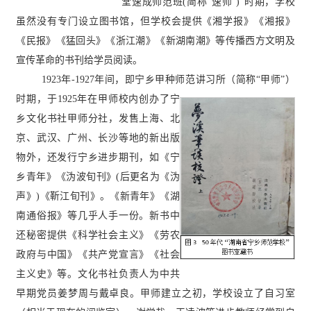
堂速成师范班(简称“速师”)”时期，学校
虽然没有专门设立图书馆，但学校会提供
《湘学报》《湘报》
《民报》《猛回头》《浙江潮》《新湖南潮》
等传播西方文明
及
宣传革命
的书刊
给学员
阅读
。
1923年-1927年间，即宁乡甲种师范讲习所（简称“甲师”）
时期，于1925年在甲师校内创办了
宁
乡文化书社甲师分社
，
发售上海、北
京、武汉
、广州、长沙等地的新出版
物外，还发行宁乡进步期刊
，
如《宁
乡青年》《沩波旬刊
》
(后更名为《沩
声》)《靳江旬刊》。《新青年》《湖
南通俗报》
等
几乎人手一份。新书中
还秘密提供《科学社会主义》《劳农
政府与中国》《共产党宣言》《社会
主义史》等
。文化书社负责人为中共
早期党员
姜梦周与戴卓良
。甲师建立之初，学校设立了自习室