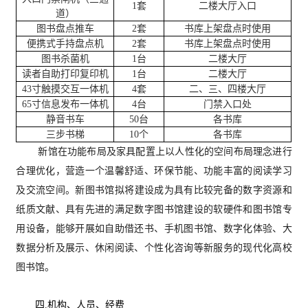
1套
二楼大厅入口
道）
图书盘点推车
2套
书库上架盘点时使用
便携式手持盘点机
2套
书库上架盘点时使用
图书杀菌机
1台
二楼大厅
读者自助打印复印
机
1台
二楼大厅
43寸触摸交互一体机
4套
二、三、四楼大厅
65寸信息发布一体机
4台
门禁入口处
静音书车
50台
各书库
三步书梯
10个
各书库
新馆在功能布局及家具配置上以人性化的空间布局理念进行
合理优化，营造一个温馨舒适、环保节能、功能丰富的阅读学习
及交流空间。
新图书馆拟
将建设成为具有比较完备的数字资源和
纸质文献、具有先进的满足数字图书馆建设的软硬件和图书馆专
用设备，能够开展如自助借还书、手机图书馆、数字化体验、大
数据分析及展示、休闲阅读、个性化咨询等新服务的现代化高校
图书馆。
四.机构、人员、经费