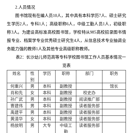
2.人员情况
图书馆现有在编人员
10人，其中具有本科学历7人、硕士研究
生学历2人，专科1人；高级职称6人，中级工勤人员1人，初级职
称
3
人。为建设高标准高校图书馆，学校特从
985高校招录图书情
报专业、档案学专业优秀硕士研究生
4
人，从信息技术专业抽调业
务能力强的教师
1人及其他专业高级职称教师。
表
2：
长沙幼儿师范高等专科学校图书馆工作人员基本情况一
览表
姓名
性
学历
职称
部门
职务
别
何重兴
男
本科
副教授
馆长
肖和先
女
本科
副教授
校史办
孙广武
男
本科
副教授
阅读推广部
曺建伟
男
本科
副教授
读者服务部
禹建平
男
本科
副教授
读者服务部
黄清华
女
本科
副教授
读者服务部
杨放明
男
大专
中级工
读者服务部
勤