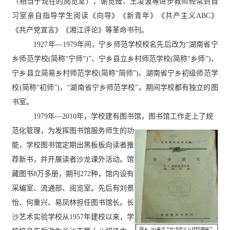
（相当于现在的阅览室），
谢觉哉、王凌波等进步教师经常到自
习室亲自指导学生阅读《向导》《新青年》《共产主义
ABC》
《共产党宣言》《湘江评论》等革命书刊。
1927年
—
1979年间，宁乡师范学校校名先后改为“湖南省宁
乡师范学校(简称“宁师”)”、宁乡县立乡村师范学校(简称“乡师”)、
宁乡县立简易乡村师范学校(简称“简师”)、湖南省宁乡初级师范学
校(简称“初师”)，“湖南省宁乡师范学校”。期间学校都有独立的图
书室。
1979年
—
2010年，学校建有图书馆，
图书馆工作走上了规
范化管理，为发挥图
书馆服务师生的功
能，学校图书馆定期出黑板板向读者推
荐新书，并开展读者沙龙课外活动。馆
藏图书8万多
册，期刊272种，馆内设有
采编室、流通部、阅览室。先后有刘景
怡、何重兴、易凤林担任图书馆长。长
沙艺术实验学校从1957年建校以来，学