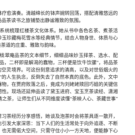
钵疗愈演奏。清越绵长的钵声婉转回荡，搭配清雅悠远的
场品茶读书之旅铺垫出静谧雅致的氛围。
系统梳理红楼茶文化体系。她从书中各色名茶、煮茶活
妙玉珍藏梅花雪水等经典情节，结合人物身世、体质与心
典茶道的庄重、雅致与韵味。
栊翠庵品茶的文本细节，细细品味妙玉择茶、选水、配
品，二杯即是解渴的蠢物，三杯便是饮牛饮骡”，将品茶
的空灵境界。可这份刻意追求的清高，以及对世俗烟火的
”的人生执念，反倒失去了自然本真的底色。此外，文中
器物，在贾府败落之后，竟成为刘姥姥赎回巧姐的关键信
韧性。现场还延伸品读了黛玉进府、宝玉烹茶读经、潇湘
之茶，让师生们从不同维度读懂“茶映人心、茶藏世事”
常习茶经历分享感悟，她谈及泡茶时会将茶具逐一散开，
也引发大家深思：当下人们的生活常处于向外追逐、不断
，也无需偌大空间，只需守住小小一方天地，便能静下心