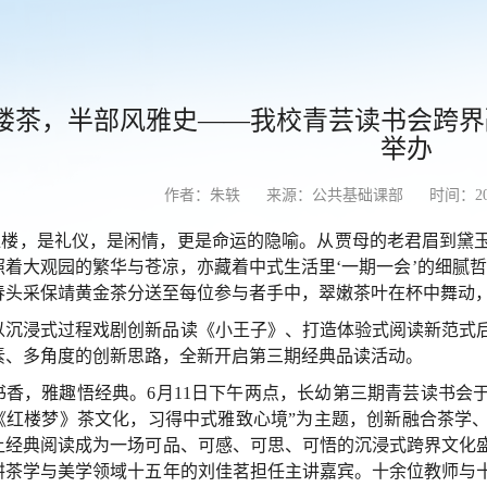
楼茶，半部风雅史——我校青芸读书会跨界
举办
作者：朱轶
来源：公共基础课部
时间：202
红楼，是礼仪，是闲情，更是命运的隐喻。从贾母的老君眉到黛
照着大观园的繁华与苍凉，亦藏着中式生活里‘一期一会’的细腻
春头采保靖黄金茶分送至每位参与者手中，翠嫩茶叶在杯中舞动
以沉浸式过程戏剧创新品读《小王子》、打造体验式阅读新范式
素、多角度的创新思路，全新开启第三期经典品读活动。
书香，雅趣悟经典。6月11日下午两点，长幼第三期青芸读书会于
《红楼梦》茶文化，习得中式雅致心境”为主题，创新融合茶学
让经典阅读成为一场可品、可感、可思、可悟的沉浸式跨界文化
耕茶学与美学领域十五年的刘佳茗担任主讲嘉宾。十余位教师与