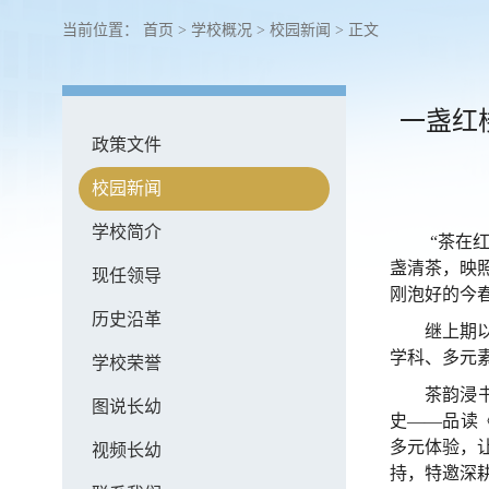
当前位置：
首页
>
学校概况
>
校园新闻
> 正文
一盏红
政策文件
校园新闻
学校简介
“
茶在
盏清茶，映
现任领导
刚泡好的今
历史沿革
继上期
学科、多元
学校荣誉
茶韵浸
图说长幼
史——品读
多元体验，
视频长幼
持，特邀深