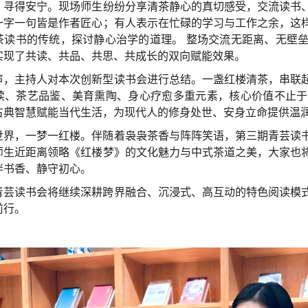
，寻得安宁。现场师生纷纷分享清茶静心的真切感受，交流读书
一字一句皆是作者匠心；有人表示在忙碌的学习与工作之余，这
茶读书的传统，探讨静心治学的道理。 整场交流无距离、无壁
实现了共读、共品、共思、共成长的双向赋能效果。
声，主持人对本次创新型读书会进行总结。一盏红楼清茶，串联
读、茶艺品鉴、美育熏陶、身心疗愈多重元素，核心价值不止于
古典智慧赋能当代生活，为现代人的修身处世、安身立命提供温
世界，一梦一红楼。伴随着袅袅茶香与阵阵笑语，第三期青芸读
师生近距离领略《红楼梦》的文化魅力与中式茶道之美，大家也
伴书香、静守初心。
青芸读书会将继续深耕跨界融合、沉浸式、高互动的特色阅读模
前行。