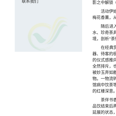
联系我们
影之中解锁
活动伊
梅花香薰，
随后进
水、珍奇茶
境，剖析“
在经典
器、待客的
的仪式感推
全然排斥，
被妙玉弃如
物。一物流
馆病中饮茶
的红楼深意
茶伴书
品饮结束后
延展的状态