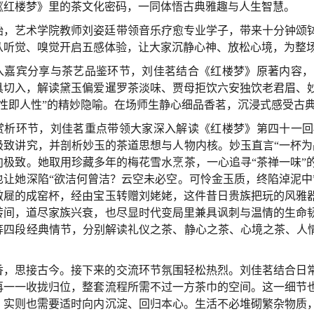
《红楼梦》里的茶文化密码，一同体悟古典雅趣与人生智慧。
始，艺术学院教师刘姿廷带领音乐疗愈专业学子，带来十分钟颂
从听觉、嗅觉开启五感体验，让大家沉静心神、放松心境，为整
入嘉宾分享与茶艺品鉴环节，刘佳茗结合《红楼梦》原著内容，
具切入，解读黛玉偏爱暹罗茶淡味、贾母拒饮六安独饮老君眉、
茶性即人性”的精妙隐喻。在场师生静心细品香茗，沉浸式感受古
赏析环节，刘佳茗重点带领大家深入解读《红楼梦》第四十一回
极致讲究，并剖析妙玉的茶道思想与人物内核。妙玉直言“一杯为
向极致。她取用珍藏多年的梅花雪水烹茶，一心追寻“茶禅一味”
也让她深陷“欲洁何曾洁？云空未必空。可怜金玉质，终陷淖泥中
敝屣的成窑杯，经由宝玉转赠刘姥姥，这件昔日贵族把玩的风雅
转间，道尽家族兴衰，也尽显时代变局里兼具讽刺与温情的生命
等四段经典情节，分别解读礼仪之茶、静心之茶、心境之茶、人情
。
香，思接古今。接下来的交流环节氛围轻松热烈。刘佳茗结合日
再一一收拢归位，整套流程所需不过一方茶巾的空间。这一细节
，实则也需要适时向内沉淀、回归本心。生活不必堆砌繁杂物质