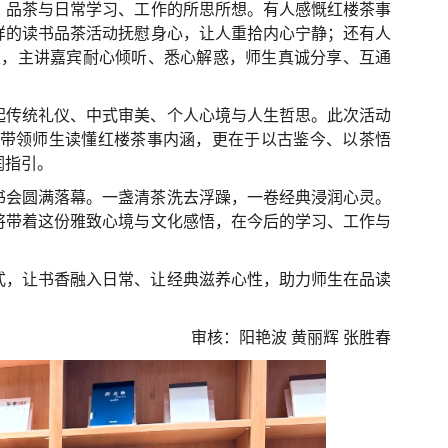
、品茶与日常学习、工作的所思所想。有人感慨红楼茶事
样的读书品茶活动抚慰身心，让人重拾内心宁静；还有人
垒，主讲嘉宾耐心倾听、悉心解惑，师生真诚分享、互通
起传统礼仪、中式审美、个人心境与人生哲思。此次活动
带领师生读懂红楼茶事内涵，更在于以古鉴今、以茶悟
润指引。
书会圆满落幕。一盏清茶洗去浮躁，一卷经典浸润心灵。
将带着这份雅致心境与文化感悟，在今后的学习、工作与
式，让书香融入日常、让经典滋养心性，助力师生在品读
审核：阳艳波 黄丽辉 张胜春