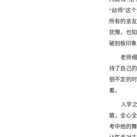
“幼师”这
所有的亲
犹豫，也
破刻板印象
老师细
持了自己
徊不定的
着。
入学之
散，全心
考中他的