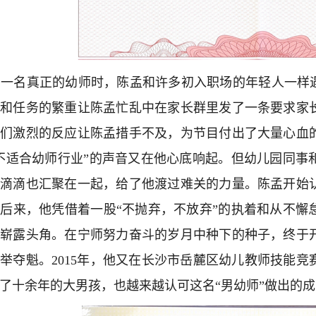
一名真正的幼师时，陈孟和许多初入职场的年轻人一样遇
迫和任务的繁重让陈孟忙乱中在家长群里发了一条要求家
长们激烈的反应让陈孟措手不及，为节目付出了大量心血
不适合幼师行业”的声音又在他心底响起。但幼儿园同事
点滴滴也汇聚在一起，给了他渡过难关的力量。陈孟开始
后来，他凭借着一股“不抛弃，不放弃”的执着和从不懈
中崭露头角。在宁师努力奋斗的岁月中种下的种子，终于
举夺魁。2015年，他又在长沙市岳麓区幼儿教师技能
了十余年的大男孩，也越来越认可这名“男幼师”做出的