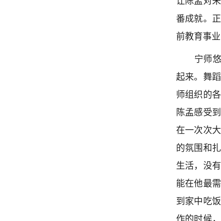
让陈孟对
番成就。
前教育事业
宁师悠
起来。舞
师组织的
陈孟感受
在一次次
的氛围和
生活，没
能在他最
到家中吃
作的时候