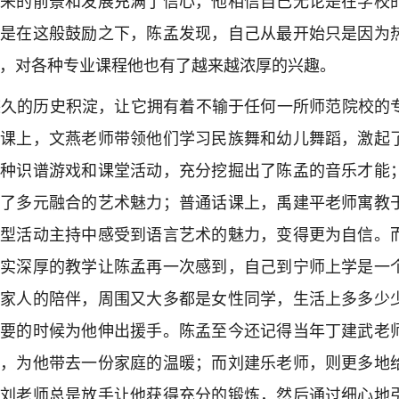
未来的前景和发展充满了信心，他相信自己无论是在学校
正是在这般鼓励之下，陈孟发现，自己从最开始只是因为
，对各种专业课程他也有了越来越浓厚的兴趣。
久的历史积淀，让它拥有着不输于任何一所师范院校的
蹈课上，文燕老师带领他们学习民族舞和幼儿舞蹈，激起
各种识谱游戏和课堂活动，充分挖掘出了陈孟的音乐才能
到了多元融合的艺术魅力；普通话课上，禹建平老师寓教
大型活动主持中感受到语言艺术的魅力，变得更为自信。
扎实深厚的教学让陈孟再一次感到，自己到宁师上学是一
有家人的陪伴，周围又大多都是女性同学，生活上多多少
需要的时候为他伸出援手。陈孟至今还记得当年丁建武老
饭，为他带去一份家庭的温暖；而刘建乐老师，则更多地
，刘老师总是放手让他获得充分的锻炼，然后通过细心地