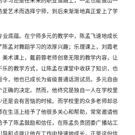
的学习还是在未来的职业道路上，一定也能做出一
热爱艺术而选择宁师，到后来渐渐地真正爱上了学
专业底蕴。在宁师多元的教学中，陈孟飞速地成长
了陈孟对舞蹈学习的浓厚兴趣；乐理课上，刘霞老
；美术课上，戴蔚蓉老师创意无限的教学内容，让
于乐的教学方式，让陈孟在课堂中收获了知识，也
而今，他也已成长为省级普通话测试员。多元自由
个正确的决定。然而，他终究是独自一人在学校里
少还是会有苦恼的时候。而学校里的众多老师却总
师在生活上给予了他很多关心和帮助，常常邀请他
给予了陈孟鼓励和信任，在陈孟负责团委广播站工
引导和点拨让他在工作中快速地成长，正是这份信