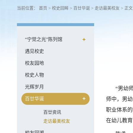
当前位置：
首页
>
校史回眸
>
百廿华诞
>
走访最美校友
> 正文
“宁觉之光”陈列馆
遇见校史
校友园地
校史人物
光辉岁月
“男幼
百廿华诞
师中，男幼
职业体系的
百廿资讯
在幼儿教育
走访最美校友
校友回湘