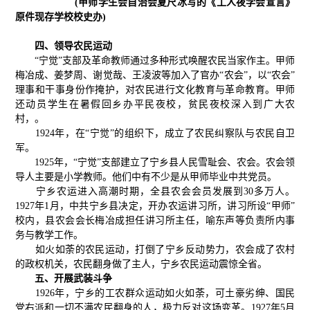
(甲师学生会自治会夏尺冰写的《工人夜学会宣言》
原件现存学校校史办)
四、领导农民运动
“宁觉”支部及革命教师通过多种形式唤醒农民当家作主。甲师
梅冶成、姜梦周、谢觉哉、王凌波等加入了官办“农会”，以“农会”
理事和干事身份作掩护，对农民进行文化教育与革命教育。甲师
还动员学生在暑假回乡办平民夜校，贫民夜校深入到广大农
村，。
1924年，在“宁觉”的组织下，成立了农民纠察队与农民自卫
军。
1925年，“宁觉”支部建立了宁乡县人民雪耻会、农会。农会领
导人主要是小学教师。他们中有不少是从甲师毕业中共党员。
宁乡农运进入高潮时期，全县农会会员发展到30多万人。
1927年1月，中共宁乡县决定，开办农运讲习所，讲习所设“甲师”
校内，县农会会长梅冶成担任讲习所主任，喻东声等负责所内事
务与教学工作。
如火如荼的农民运动，打倒了宁乡反动势力，农会成了农村
的政权机关，农民翻身做了主人，宁乡农民运动震惊全省。
五、开展武装斗争
1926年，宁乡的工农群众运动如火如荼，可土豪劣绅、国民
党右派和一切不满农民翻身的人，极力反对这场变革。1927年5月