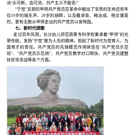
派!头可断，血可流，共产主义不能丢!”
“宁觉”支部的甲师共产党员在革命中献出了宝贵的生命还有年
仅19岁的喻东声、28岁的胡辉，以及戴卓良、梅冶成、杨文寰英
烈，更有无数从甲师走出的共产党员以身殉国。
七、新时代颂歌
走过百年风雨，长沙幼儿师范高等专科学校秉承着“甲师”的光
荣传统，发扬“宁觉”敢为人先的精神，担起了新时代为党育人、为
国育才的责任。共产党员的先锋模范作用体现在“共产党员示范
班”、“共产党员示范岗”、共产党员教学对口帮扶、共产党员建整
扶贫攻坚战等各个方面。