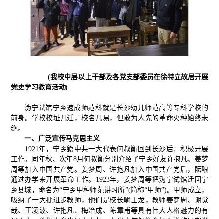
(我校中层以上干部及各党支部委员在徐特立故居开展
党史学习教育活动)
沩宁试馆宁乡速成师范科就是长沙幼儿师范高等专科学校的
前身。学校校址几迁，校名几易，但敢为人先的革命火种始终未
绝。
一、广泛宣传马克思主义
1921年，宁乡籍中共一大代表何叔衡回到长沙后，积极开展
工作。同年秋、次年8月何叔衡分别介绍了宁乡好友许抱凡、姜梦
周等加入中国共产党。姜梦周、许抱凡加入中国共产党后，酝酿
通过办学来开展革命工作。1923年，姜梦周等把沩宁试馆迁回宁
乡县城，命名为“宁乡甲种师范讲习所”(简称“甲师”)。甲师成立，
吸纳了一大批进步教师，他们是校长喻士龙，教师姜梦周、谢觉
哉、王凌波、许抱凡、梅冶成、陈章甫等具有伟大人格魅力的有