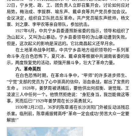
22日，宁乡党、政、工、团负责人立即召集开会，讨论如何应对
局势。梅治成、李拔群、喻东声、戴卓良等共产党员参加会议。
会议决定，组织自卫队抗击反革命。共产党员喻东声统帅，杨文
寰、刘之康、李甲农等亲自带队，参加抗击。
1927年6月，中共宁乡县委遵照新省委的指示，领导和组织了
沩山起义，又叫沩山暴动。宁乡县委领导的沩山暴动遭到失败。
但是，这次起义的影响是深远的。它比南昌起义还早月余。
在土地革命战争时期，中共宁乡县地方组织领导的一系列革
命斗争;在白色恐怖下，夏尺冰、戴卓良等根据中共湖南省委的指
示，两度恢复党的活动，顽强开展斗争，壮大了革命力量。
六、革命英烈
在白色恐怖时期，在革命斗争中，“甲师”的许多进步师生、
“宁觉”支部的党员为了心中崇高的信仰，浴血奋战，献出了宝贵的
生命 。 1928年，姜梦周被诱捕后，要他供出何叔衡、谢觉哉、王
凌波三人中任何一个。他愤然拒绝说：“身犯身当，我岂能做这等
事，死而后已!”1929年姜梦周在长沙英勇就义。
1930年2月23日，36岁的陈章甫在长沙浏阳门外被反动派残忍
杀害。临刑前，陈章甫振臂高呼“革命一定会成功!劳苦大众一定要
解放!”