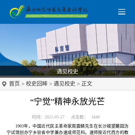
遇见校史
首页
>
校史回眸
>
遇见校史
> 正文
“宁觉”精神永放光芒
时间：2021-05-27
点击数：
3440
1903年，中国近代民主革命家周震鳞先生在长沙城望麓园沩
宁试馆创办宁乡驻省中学兼办速成师范科。速师按近代西方的教