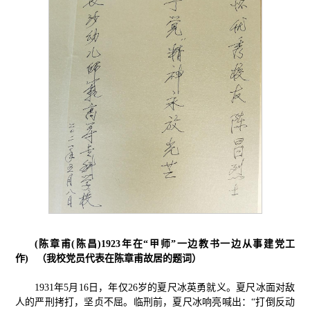
(陈章甫(陈昌)1923年在“甲师
”
一边教书一边从事建党工
作) （我校党员代表在陈章甫故居的题词）
1931年5月16日，年仅26岁的夏尺冰英勇就义。夏尺冰面对敌
人的严刑拷打，坚贞不屈。临刑前，夏尺冰响亮喊出：“打倒反动