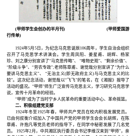
(甲师学生会创办的半月刊)
(甲师爱国游
行传单)
1924年5月5日，为纪念马克思诞辰106周年，学生自治会组织
召开了马克思学术讲演会。学生周凤阳、姜星甫、胡辉、杨家
珍、刘之康分别宣讲了“马克思传略”、 “唯物史观”、“剩余价值”、
“阶级斗争”、“劳农专政”;老师陈章甫、谢觉哉分别宣讲了“为什么
要讲马克思主义”、 “无治主义(即无政府主义)与马克思主义的比
较”。这次纪念活动，谢觉哉以“飞飞”的笔名，在《湘报》报导了
活动的盛况。“甲师”师生广泛宣传马克思主义，学习研究马克思学
说，宣传十月革命的经验。
“甲师”成为了当时宁乡人民革命的重要活动中心、革命摇篮。
二、积极组建党支部
1924年冬至1925年春，甲师共产党员在校内积极发展党员。
已由何叔衡介绍加入了中国共产党的甲师学生会会长胡辉，在陈
章甫、许抱凡等党员老师的指导下，在同学中秘密发展了几名党
员。 1925年2月，中共湘区执行委员会书记李维汉来到“甲师”，亲