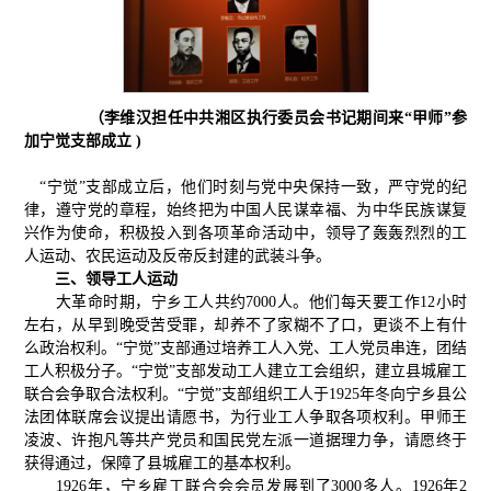
（李维汉担任中共湘区执行委员会书记期间来“甲师”参
加宁觉支部成立 )
“宁觉”支部成立后，他们时刻与党中央保持一致，严守党的纪
律，遵守党的章程，始终把为中国人民谋幸福、为中华民族谋复
兴作为使命，积极投入到各项革命活动中，领导了轰轰烈烈的工
人运动、农民运动及反帝反封建的武装斗争。
三、领导工人运动
大革命时期，宁乡工人共约7000人。他们每天要工作12小时
左右，从早到晚受苦受罪，却养不了家糊不了口，更谈不上有什
么政治权利。“宁觉”支部通过培养工人入党、工人党员串连，团结
工人积极分子。“宁觉”支部发动工人建立工会组织，建立县城雇工
联合会争取合法权利。“宁觉”支部组织工人于1925年冬向宁乡县公
法团体联席会议提出请愿书，为行业工人争取各项权利。甲师王
凌波、许抱凡等共产党员和国民党左派一道据理力争，请愿终于
获得通过，保障了县城雇工的基本权利。
1926年，宁乡雇工联合会会员发展到了3000多人。1926年2