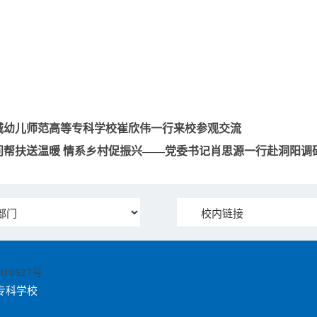
城幼儿师范高等专科学校崔欣伟一行来校参观交流
问帮扶送温暖 情系乡村促振兴——党委书记肖思源一行赴洞阳调
010627号
专科学校