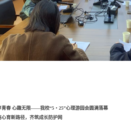
享青春 心趣无限——我校“5・25”心理游园会圆满落幕
商心育新路径，齐筑成长防护网