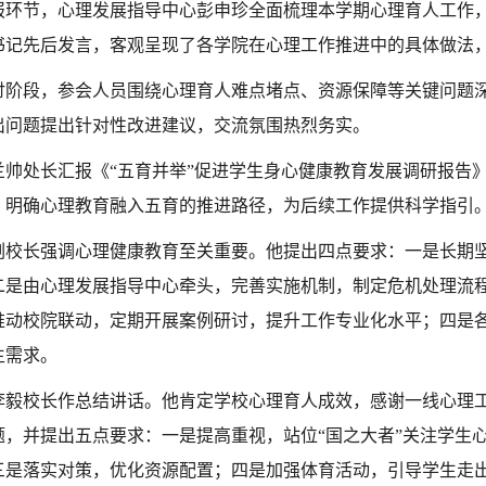
报环节，心理发展指导中心彭申珍全面梳理本学期心理育人工作
书记先后发言，客观呈现了各学院在心理工作推进中的具体做法
讨阶段，参会人员围绕心理育人难点堵点、资源保障等关键问题
出问题提出针对性改进建议，交流氛围热烈务实。
兰帅处长汇报《“五育并举”促进学生身心健康教育发展调研报告
，明确心理教育融入五育的推进路径，为后续工作提供科学指引
副校长强调心理健康教育至关重要。他提出四点要求：一是长期
二是由心理发展指导中心牵头，完善实施机制，制定危机处理流
推动校院联动，定期开展案例研讨，提升工作专业化水平；四是
生需求。
李毅校长作总结讲话。他肯定学校心理育人成效，感谢一线心理
题，并提出五点要求：一是提高重视，站位“国之大者”关注学生心
三是落实对策，优化资源配置；四是加强体育活动，引导学生走