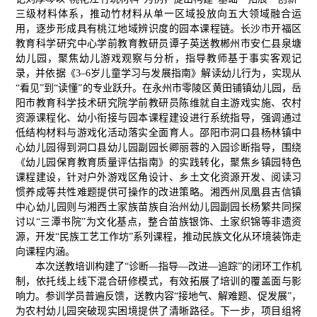
三级材料体系，推动竹材料从单一区域投放向五大领域融合运
用，逐步形成具有桃江地域辨识度的园本课程链。长沙市开福区
教育科学研究中心学前教育教研员谭子英送教郴州市安仁县泉塘
幼儿园，聚焦幼儿游戏观察与分析，指导教师基于事实客观记
录，并依据《3–6岁儿童学习与发展指南》解读幼儿行为，实现从
“看见”到“读懂”的专业跃升。在永州市零陵区黄田铺镇幼儿园，岳
阳市教育科学技术研究院学前教研员陈维就自主游戏实施、农村
资源课程化、幼小衔接与园本课程建设进行系统指导，强调通过
低结构材料与游戏化活动落实全面育人。邵阳市洞口县杨林镇中
心幼儿园得到洞口县幼儿园副园长卿丽蓉的入园诊断指导，围绕
《幼儿园保育教育质量评估指南》的实践转化，聚焦乡镇园特色
课程建设，针对户外游戏区角设计、乡土文化资源开发、阅读习
惯养成等共性难题提供可操作的改进策略。湘西州凤凰县吉信镇
中心幼儿园则与湘西土家族苗族自治州幼儿园副园长杨繁共同探
讨以“三潭书院”为文化基点，整合苗族银饰、土家织锦等非遗资
源，开发“民族工艺工作坊”系列课程，推动民族文化从环境装饰走
向课程内涵。
本次送教培训构建了“诊断—指导—改进—追踪”的闭环工作机
制，依托线上线下混合研修模式，有效拓展了培训的覆盖面与影
响力。参训学员普遍反馈，送教内容“接地气、解难题、促发展”，
为农村幼儿园突破现实困境提供了清晰路径。下一步，项目组将