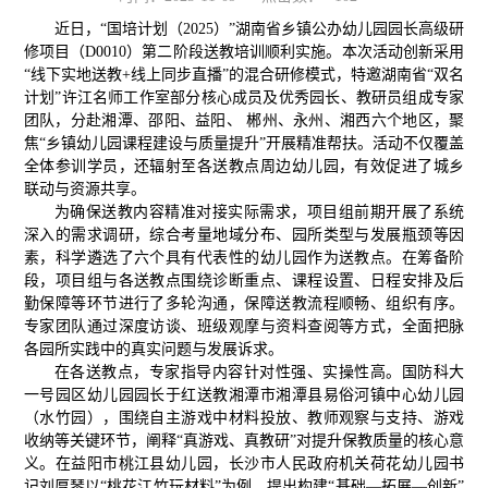
近日，“国培计划（2025）”湖南省乡镇公办幼儿园园长高级研
修项目（D0010）第二阶段送教培训顺利实施。本次活动创新采用
“线下实地送教+线上同步直播”的混合研修模式，特邀湖南省“双名
计划”许江名师工作室部分核心成员及优秀园长、教研员组成专家
团队，分赴湘潭、邵阳、益阳、 郴州、永州、湘西六个地区，聚
焦“乡镇幼儿园课程建设与质量提升”开展精准帮扶。活动不仅覆盖
全体参训学员，还辐射至各送教点周边幼儿园，有效促进了城乡
联动与资源共享。
为确保送教内容精准对接实际需求，项目组前期开展了系统
深入的需求调研，综合考量地域分布、园所类型与发展瓶颈等因
素，科学遴选了六个具有代表性的幼儿园作为送教点。在筹备阶
段，项目组与各送教点围绕诊断重点、课程设置、日程安排及后
勤保障等环节进行了多轮沟通，保障送教流程顺畅、组织有序。
专家团队通过深度访谈、班级观摩与资料查阅等方式，全面把脉
各园所实践中的真实问题与发展诉求。
在各送教点，专家指导内容针对性强、实操性高。国防科大
一号园区幼儿园园长于红送教湘潭市湘潭县易俗河镇中心幼儿园
（水竹园），围绕自主游戏中材料投放、教师观察与支持、游戏
收纳等关键环节，阐释“真游戏、真教研”对提升保教质量的核心意
义。在益阳市桃江县幼儿园，长沙市人民政府机关荷花幼儿园书
记刘厚琴以“桃花江竹玩材料”为例，提出构建“基础—拓展—创新”