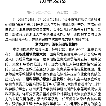
质量发展
时间：2025-07-26
点击数：
320
7月20日至24日，7月20日至24日，“长沙市托育服务培训师资
研修班”第三阶段培训在浙江大学华家池校区顺利举办。本次研修
由长沙市卫生健康委员会主办，长沙幼儿师范高等专科学校与全
国干部教育培训浙江大学基地联合承办。参与研修的学员均已通
过前两阶段考核，并顺利完成本次集中能力提升阶段学习。
浙大研学，汲取前沿智慧精华
本次研修聚焦“理论前沿、标杆实践、创新转化”，主要表现
在：
一是权威引领发展大势：
国务院发展研究中心研究员佘宇阐
述人口高质量发展内涵，强调破解生育难题需经济支持、服务保
障、文化引导协同推进，呼吁加大托育投入并强化女性权益保
障。复旦大学副教授童连分享国际托育质量评估与监管经验。北
京师范大学教授洪秀敏解读保育规范标准并探讨专业化师资队伍
建设方向。
二是科学照护聚焦儿童发展：
中国儿童早期家庭教育
学会专家委员孙蕾娟倡导基于0-3岁婴幼儿大脑发育规律的“三好”
科学照护理念。杭州师范大学脑科学研究所所长李葆明教授依据
科研数据，详细分享高质量养育照护对婴幼儿大脑发育及认知能
力的长期关键作用。浙大医学院副主任医师朱冰泉结合临床案
例，强调依据生理特点实施科学喂养、培养健康饮食行为的紧迫