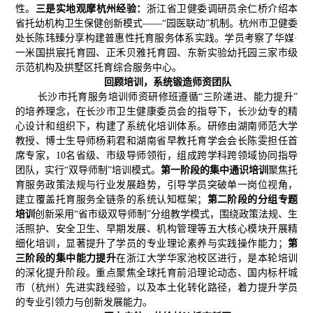
性。
三是实地观摩杭州经验：
浙江省卫健委调研员余仁桥介绍本
省托幼机构卫生保健创新模式——“园医联动”机制。杭州市卫健委
处长陈玮臻分享构建普惠性托育服务体系实践。学员考察了华媒·
一米国拱宸托育园、正禾贝雅托育园、东新实验幼托园三家市级
示范机构及拱墅区托育综合服务中心。
回顾培训
，
系统锻造
师资团队
长沙市托育服务培训师资研修班遵循“三阶递进、能力提升”
的培养理念，在长沙市卫生健康委员会的指导下，长沙幼专的精
心设计和组织下，构建了系统化培训体系。研修由湖南师范大学
教授、博士生导师杨莉君和湖南省早教托育学会会长陈雯担任首
席专家，10名省级、市级导师领衔，组成跨学科跨领域协同指导
团队，实行“双导师制”培训模式。
第一阶段的集中通识培训
聚焦托
育服务政策法规与行业发展趋势，引导学员突破单一岗位视角，
建立覆盖托育服务全链条的系统认知框架；
第二阶段的分组专题
培训
创新采用“省市级双导师制”分组教学模式，围绕政策法规、生
活照护、安全卫生、早期发展、机构管理等五大核心模块开展精
细化培训，显著提升了学员的专业理论素养与实践操作能力；
第
三阶段的集中能力提升
在浙江大学华家池校区进行，是本轮培训
的深化提升阶段。重点聚焦全球托育前沿理论动态、国内标杆城
市（杭州）先进实践经验，以及本土化转化路径，着力提升学员
的专业引领力与创新发展能力。