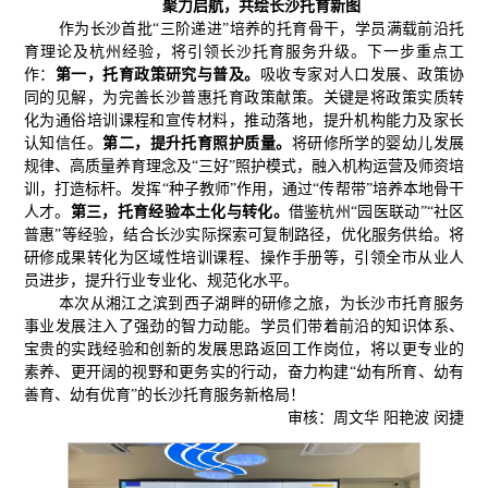
聚力启航，共绘长沙托育新图
作为长沙首批“三阶递进”培养的托育骨干，学员满载前沿托
育理论及杭州经验，将引领长沙托育服务升级。下一步重点工
作：
第一，托育政策研究与普及。
吸收专家对人口发展、政策协
同的见解，为完善长沙普惠托育政策献策。关键是将政策实质转
化为通俗培训课程和宣传材料，推动落地，提升机构能力及家长
认知信任。
第二，提升托育照护质量。
将研修所学的婴幼儿发展
规律、高质量养育理念及“三好”照护模式，融入机构运营及师资培
训，打造标杆。发挥“种子教师”作用，通过“传帮带”培养本地骨干
人才。
第三，托育经验本土化与转化。
借鉴杭州“园医联动”“社区
普惠”等经验，结合长沙实际探索可复制路径，优化服务供给。将
研修成果转化为区域性培训课程、操作手册等，引领全市从业人
员进步，提升行业专业化、规范化水平。
本次从湘江之滨到西子湖畔的研修之旅，为长沙市托育服务
事业发展注入了强劲的智力动能。学员们带着前沿的知识体系、
宝贵的实践经验和创新的发展思路返回工作岗位，将以更专业的
素养、更开阔的视野和更务实的行动，奋力构建“幼有所育、幼有
善育、幼有优育”的长沙托育服务新格局！
审核：周文华 阳艳波 闵捷