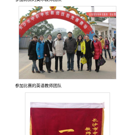
参加比赛的英语教师团队